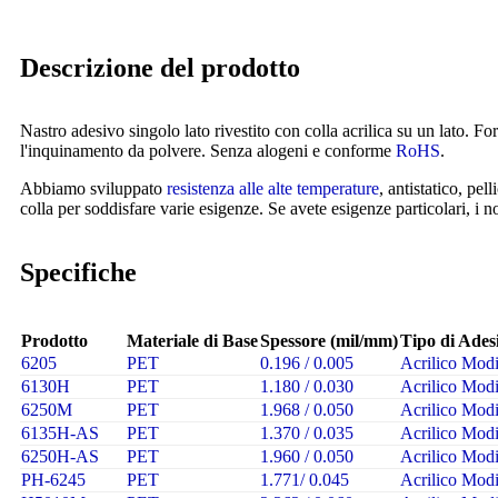
Descrizione del prodotto
Nastro adesivo singolo lato rivestito con colla acrilica su un lato. Fo
l'inquinamento da polvere. Senza alogeni e conforme
RoHS
.
Abbiamo sviluppato
resistenza alle alte temperature
, antistatico, pel
colla per soddisfare varie esigenze. Se avete esigenze particolari, i n
Specifiche
Prodotto
Materiale di Base
Spessore (mil/mm)
Tipo di Ades
6205
PET
0.196 / 0.005
Acrilico Modi
6130H
PET
1.180 / 0.030
Acrilico Modi
6250M
PET
1.968 / 0.050
Acrilico Modi
6135H-AS
PET
1.370 / 0.035
Acrilico Modi
6250H-AS
PET
1.960 / 0.050
Acrilico Modi
PH-6245
PET
1.771/ 0.045
Acrilico Modi