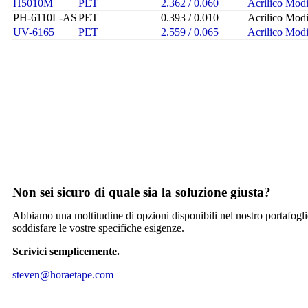
H5010M
PET
2.362 / 0.060
Acrilico Modi
PH-6110L-AS
PET
0.393 / 0.010
Acrilico Modi
UV-6165
PET
2.559 / 0.065
Acrilico Modi
Non sei sicuro di quale sia la soluzione giusta?
Abbiamo una moltitudine di opzioni disponibili nel nostro portafoglio
soddisfare le vostre specifiche esigenze.
Scrivici semplicemente.
steven@horaetape.com