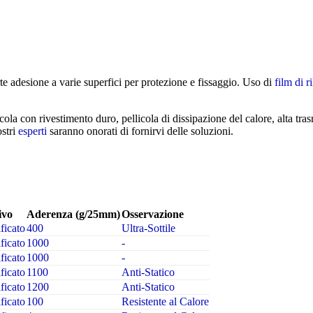
rte adesione a varie superfici per protezione e fissaggio. Uso di
film di 
licola con rivestimento duro, pellicola di dissipazione del calore, alta tr
ostri
esperti
saranno onorati di fornirvi delle soluzioni.
ivo
Aderenza (g/25mm)
Osservazione
ficato
400
Ultra-Sottile
ficato
1000
-
ficato
1000
-
ficato
1100
Anti-Statico
ficato
1200
Anti-Statico
ficato
100
Resistente al Calore