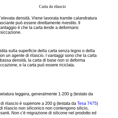
Carta da rilascio
'elevata densità. Viene lavorata tramite calandratura
asciante può essere direttamente rivestito. Il
vantaggio è che la carta tende a deformarsi
ssiccazione.
stita sulla superficie della carta senza legno o della
 con un agente di rilascio. I vantaggi sono che la carta
bassa densità, la carta di base non si deforma
ccazione, e la carta può essere riciclata.
pelatura leggera, generalmente 1-200 g (testato da
di rilascio è superiore a 200 g (testata da
Tesa 7475
)
i rilascio non siliconico non contengono silicio,
esanti. Non c'è migrazione di silicone nel prodotto ed