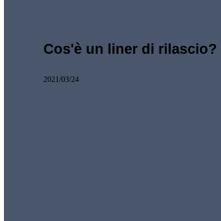
Cos'è un liner di rilascio?
2021/03/24