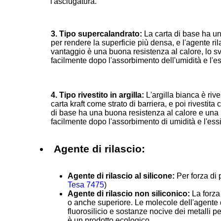
l'asciugatura.
3. Tipo supercalandrato:
La carta di base ha un
per rendere la superficie più densa, e l'agente ril
vantaggio è una buona resistenza al calore, lo s
facilmente dopo l'assorbimento dell'umidità e l'e
4. Tipo rivestito in argilla:
L'argilla bianca è rive
carta kraft come strato di barriera, e poi rivestita
di base ha una buona resistenza al calore e una 
facilmente dopo l'assorbimento di umidità e l'essi
Agente di rilascio:
Agente di rilascio al silicone:
Per forza di 
Tesa 7475
)
Agente di rilascio non siliconico:
La forza 
o anche superiore. Le molecole dell'agente d
fluorosilicio e sostanze nocive dei metalli p
è un prodotto ecologico.