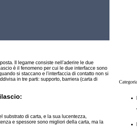
osta. Il legame consiste nell'aderire le due
ilascio è il fenomeno per cui le due interfacce sono
ando si staccano e l'interfaccia di contatto non si
divisa in tre parti: supporto, barriera (carta di
Categori
ilascio:
l substrato di carta, e la sua lucentezza,
stenza e spessore sono migliori della carta, ma la