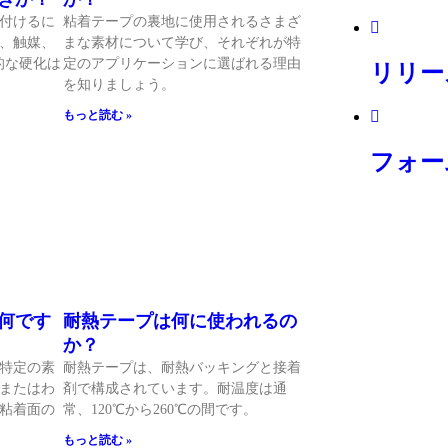
付けるに
粘着テープの裏地に使用されるさまざ
、触媒、
まな素材について学び、それぞれが特
的な硬化は
定のアプリケーションに選ばれる理由
リリー
を知りましょう。
もっと読む »
フォー
何です
耐熱テープは何に使われるの
か？
特定の素
耐熱テープは、耐熱バッキングと接着
またはわ
剤で構成されています。耐温度は通
粘着面の
常、120℃から260℃の間です。
もっと読む »