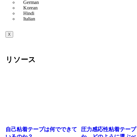
German
Korean
Hindi
Italian
X
リソース
自己粘着テープは何でできて
圧力感応性粘着テープ
いるのか？
か、どのように選ぶべ