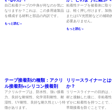
自己粘着テープの中身が何なのか気に
粘着性テープを被着体に取り
なりますか？これは、この多用途製品
は、軽く押し付けます。加熱
を構成する材料と部品の内訳です。
またはUV光照射などの補助
必要ありません。
もっと読む »
もっと読む »
テープ接着剤の種類：アクリ
リリースライナーとは
ル接着剤vsシリコン接着剤
か？
アクリルテープは、防水性、強い接着
リリースライナーの目的は、
力、良好な耐候性、化学溶剤耐性、耐
材と接触した後に、非粘着性
湿性、UV耐性、良好な耐久性という特
ずかに粘着性を持つことで、
徴があります。
早期接着を防ぐことです。