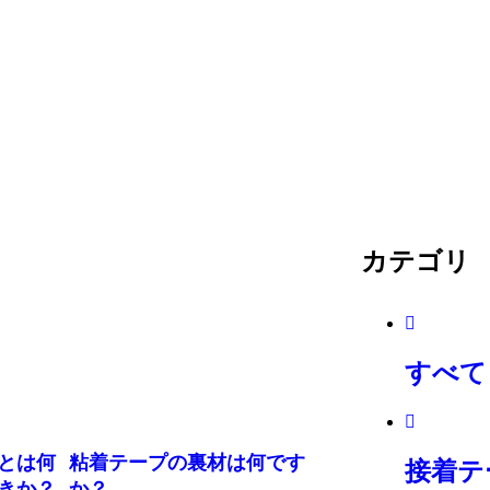
カテゴリ
すべて
とは何
粘着テープの裏材は何です
接着テ
きか？
か？