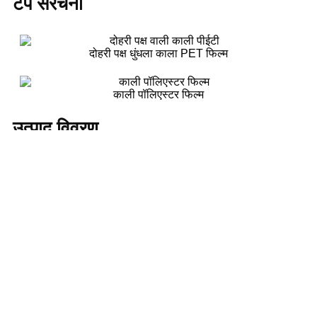
टेप संरचना
दोहरी पक्ष धुंधला काला PET फिल्म
काली पॉलिएस्टर फिल्म
उत्पाद विवरण
इंक के साथ कोट की गई काली PET फिल्म की दिखावट को ग्राहक की
आवश्यकताओं के अनुसार अनुकूलित किया जा सकता है, जिसमें चमक,
L, a, b
मान, और अन्य पैरामीटर शामिल हैं। इसमें उत्कृष्ट डाइन मान हैं और यह विभिन्न
इंक मुद्रण के लिए अनुकूलित हो सकता है, स्थिर मुद्रण परिणाम सुनिश्चित करता
है। फिल्म में उच्च चमक, स्मूथ सतह, अच्छी रंग संतृप्ति, और कुछ स्तर की खरोंच
और प्रदूषण प्रतिरोधीता होती है। यह इलेक्ट्रॉनिक्स, मुद्रण, ऑटोमोबाइल, और
सौर ऊर्जा जैसे उच्च-अंत के उत्पादों की सतह की सुरक्षा में व्यापक रूप से उपयोग
किया जाता है। इंक के साथ कोट की गई काली PET फिल्म न केवल उच्च-
गुणवत्ता वाली सुरक्षा प्रदान करती है बल्कि इसमें मजबूत अनुकूलन क्षमताएं भी
होती हैं।
विशिष्टता